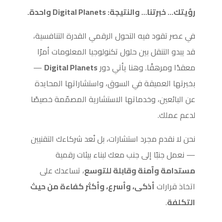
رؤيتك… خبرتنا… والنتيجة: Digital Planets واحدة.
في عصر تقود فيه التحول الرقمي القدرة التنافسية،
قد يبدو التنقل بين حلول تكنولوجيا المعلومات أمرًا
معقدًا ومرهقًا. وهنا يأتي دور
Digital Planets
—
بخبرتها العميقة في السوق، واستشاراتها المحايدة
عن البائعين، وخدماتها الاستشارية المصمّمة خصيصًا
لدعم عملك.
نحن لا نقدم مجرد استشارات، بل نُعد شركاءك التقنيين
— نعمل جنبًا إلى جنب معك لبناء بيئات رقمية
مستدامة وآمنة وقابلة للتوسع
، تساعدك على
اتخاذ قرارات
أذكى، وأسرع، وأكثر كفاءة من حيث
التكلفة
.