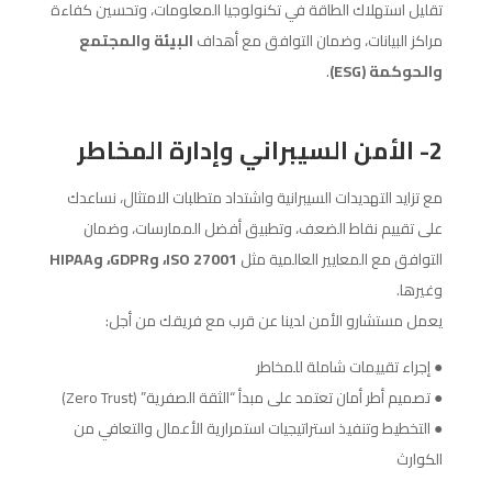
تقليل استهلاك الطاقة في تكنولوجيا المعلومات، وتحسين كفاءة
مراكز البيانات، وضمان التوافق مع أهداف
البيئة والمجتمع
والحوكمة (ESG)
.
2- الأمن السيبراني وإدارة المخاطر
مع تزايد التهديدات السيبرانية واشتداد متطلبات الامتثال، نساعدك
على تقييم نقاط الضعف، وتطبيق أفضل الممارسات، وضمان
التوافق مع المعايير العالمية مثل
ISO 27001، وGDPR، وHIPAA
وغيرها.
يعمل مستشارو الأمن لدينا عن قرب مع فريقك من أجل:
● إجراء تقييمات شاملة للمخاطر
● تصميم أطر أمان تعتمد على مبدأ “الثقة الصفرية” (Zero Trust)
● التخطيط وتنفيذ استراتيجيات استمرارية الأعمال والتعافي من
الكوارث