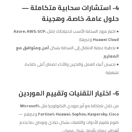
4- استشارات سحابية متكاملة —
حلول عامة، خاصة، وهجينة
● اختيار مزود السحابة الأنسب لاحتياجاتك (مثل
Azure، AWS، GCP،
Huawei Cloud
وغيرها)
● تخطيط عملية الانتقال إلى السحابة بشكل
آمن ومتوافق مع
المعايير
● تحسين أعباء العمل والتخزين والأداء لضمان أعلى كفاءة
تشغيلية
6- اختيار التقنيات وتقييم الموردين
من خلال شراكاتنا مع أبرز مزودي التكنولوجيا مثل
Microsoft،
Fortinet، Huawei، Sophos، Kaspersky، Cisco
وغيرهم —
نقوم بتقييم الأدوات والتقنيات بشكل حيادي ونوصي بما يخدم
أهداف عملك بأفضل شكل ممكن.