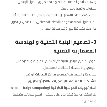
وأهداف النمو الخاصة بك، لنضع خارطة طريق للتحول الرقمي
بخطوات واضحة ومدروسة.
سواء كنت تخطط للانتقال إلى السحابة، أو تحديث البنية التحتية، أو
تنفيذ حلول أتمتة مدعومة بالذكاء الاصطناعي — نضمن أن يكون
كل ذلك متماشيًا مع رؤيتك طويلة المدى.
3- تصميم البنية التحتية والهندسة
المعمارية التقنية
نقوم بتصميم هياكل تقنية حديثة تتسم بالمرونة، والقدرة على
التوسع، والاستعداد لمتطلبات المستقبل.
سواء كان الهدف هو
تحسين مراكز البيانات
، أو
تبني
الشبكات المعرفة بالبرمجيات (SDN)
، أو
تطبيق
استراتيجيات الحوسبة الطرفية (Edge Computing)
— نقدم
لك استشارات بنية تحتية من أعلى مستوى لدعم عملياتك بكفاءة
واستمرارية.