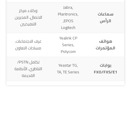
Jabra,
وكلاء مركز
سماعات
Plantronics,
الاتصال، المديرين
الرأس
EPOS,
التنفيذيين
Logitech
Yealink CP
هواتف
غرف الاجتماعات،
Series,
المؤتمرات
مساحات التعاون
Polycom
تكامل PSTN/
بوابات
Yeastar TG,
التناظري، الأنظمة
TA, TE Series
FXO/FXS/E1
القديمة