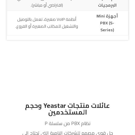
البرمجيات
(افتراضي أو مباشر).
أجهزة Mini
أنظمة VoIP صغيرة، تعمل بالتوصيل
PBX (S-
والتشغيل للمكاتب الصغيرة أو الفروع.
Series)
عائلات منتجات Yeastar وحجم
المستخدمين
نظام PBX من سلسلة P
حل قوي مصمم للشركات النامية التي تحتاج إلى