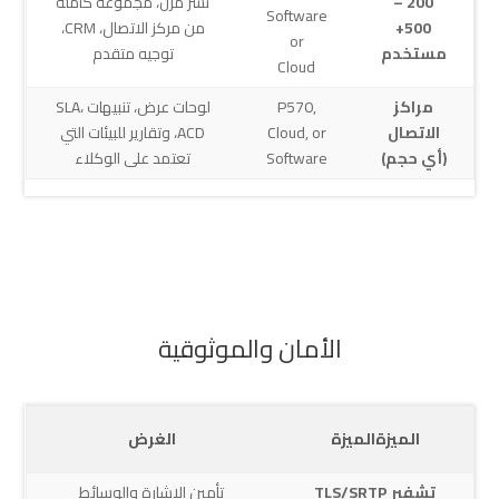
200 –
نشر مرن، مجموعة كاملة
Software
500+
من مركز الاتصال، CRM،
or
مستخدم
توجيه متقدم
Cloud
مراكز
P570,
لوحات عرض، تنبيهات SLA،
الاتصال
Cloud, or
ACD، وتقارير للبيئات التي
(أي حجم)
Software
تعتمد على الوكلاء
الأمان والموثوقية
الميزةالميزة
الغرض
تشفير TLS/SRTP
تأمين الإشارة والوسائط