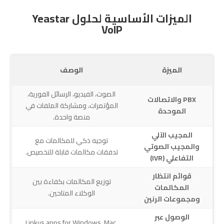
الميزات الأساسية لحلول Yeastar
VoIP
الميزة
الوصف
الصوت، الفيديو، الرسائل الفورية،
PBX والاتصالات
المؤتمرات، ومشاركة الملفات في
الموحدة
منصة واحدة.
المجيب الآلي
توجيه ذكي للمكالمات مع
والمجيب الصوتي
تدفقات مكالمات قابلة للتخصيص.
التفاعلي (IVR)
قوائم انتظار
توزيع المكالمات بكفاءة بين
المكالمات
الوكلاء المتاحين.
ومجموعات الرنين
الوصول عبر
Linkus apps for Windows, Mac,