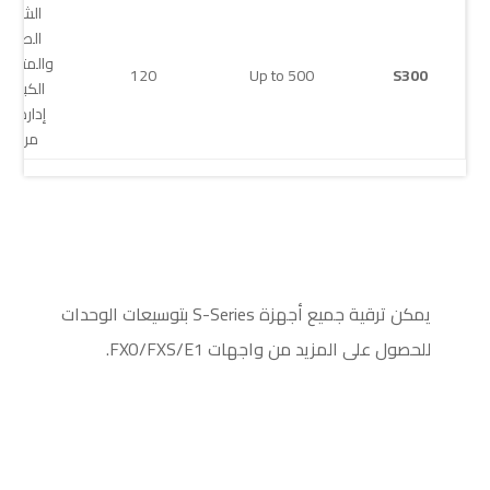
الشركا
الصغير
والمتوس
120
Up to 500
S300
الكبيرة 
إدارة
مركزية
يمكن ترقية جميع أجهزة S-Series بتوسيعات الوحدات
للحصول على المزيد من واجهات FXO/FXS/E1.