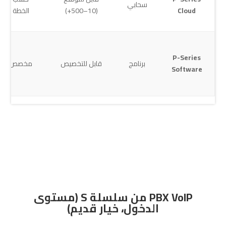
سحابي
Cloud
(10–500+)
الخطة
P-Series
برنامج
قابل للتخصيص
مخصص
Software
PBX VoIP من سلسلة S (مستوى
الدخول، خيار قديم)