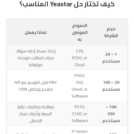
كيف تختار حل Yeastar المناسب؟
النموذج
حجم
الموصى
لماذا يعمل
الشركة
به
S20,
إعداد بسيط، إدارة سهلة،
1 – 20
P550, or
ميزات اتصالات موحدة
مستخدم
Cloud
موثوقة
P560,
20 – 100
S50,
PBX قابل للتوسع مع IVR
مستخدم
Cloud, or
متقدم وتكامل CRM
Software
100 –
P570,
معالجة مكالمات عالية
200
S100, or
السعة وأدوات مركز
مستخدم
Software
الاتصال
P-Series