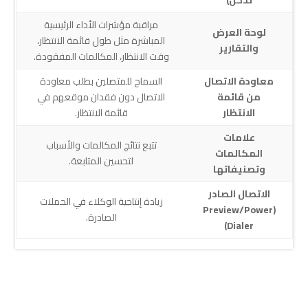
تدخل)
مراقبة مؤشرات الأداء الرئيسية
لوحة العرض
المباشرة مثل طول قائمة الانتظار،
والتقارير
وقت الانتظار، المكالمات المفقودة.
معاودة الاتصال
السماح للمتصلين بطلب معاودة
من قائمة
الاتصال دون فقدان موقعهم في
الانتظار
قائمة الانتظار.
علامات
تتبع نتائج المكالمات والأسباب
المكالمات
لتحسين المتابعة.
وتصنيفاتها
الاتصال الصادر
زيادة إنتاجية الوكلاء في الحملات
(Preview/Power
الصادرة.
Dialer)