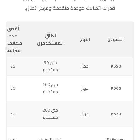
قدرات اتصالات موحدة متقدمة ومركز اتصال.
أقصى
نطاق
عدد
النموذج
النوع
المستخدمين
مكالمات
متزامنة
حتى 50
P550
جهاز
25
مستخدم
حتى 100
P560
جهاز
30
مستخدم
حتى 200
P570
جهاز
60
مستخدم
P-Series
قابل للتوسع
حسب