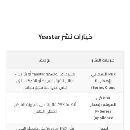
خيارات نشر Yeastar
طريقة النشر
الوصف
PBX السحابي
مستضاف بواسطة Yeastar أو شريك -
(إصدار P-
مثالي للفرق البعيدة أو الشركات التي
Series Cloud)
ليس لديها بنية تحتية محلية.
PBX في
الموقع (إصدار
أنظمة PBX قائمة على الأجهزة للتحكم
P-Series
المحلي الكامل.
Appliance)
إصدار
نشر Yeastar PBX على خادمك الحالي