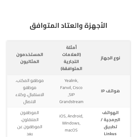
الأجهزة والعتاد المتوافق
أمثلة
(العلامات
المستخدمون
نوع الجهاز
التجارية
المثاليون
المتوافقة)
Yealink,
موظفو المكتب،
Fanvil, Cisco
موظفو
هواتف IP
SIP,
الاستقبال، وكلاء
Grandstream
الاتصال
الهواتف
الموظفون
iOS, Android,
البرمجية /
المتنقلون،
Windows,
تطبيق
الموظفون عن
macOS
Linkus
بعد