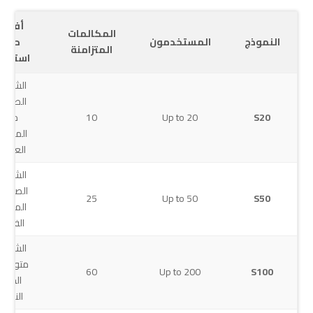
أفضل
المكالمات
النموذج
المستخدمون
حالة
المتزامنة
استخدا
الشركا
الصغير
S20
Up to 20
10
جداً،
المحلات
العيادا
الشركا
الصغيرة
25
Up to 50
S50
المكات
الفرعية
الشركا
متوسط
60
Up to 200
S100
الحجم
النامية