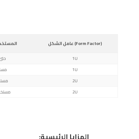
عامل الشكل (Form Factor)
المستخد
1U
حتى 50 مست
1U
50–150
2U
150–400 
2U
400–1000+ مس
المزايا الرئيسية: