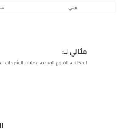
برجي
25–0
مثالي لـ:
المكاتب، الفروع البعيدة، عمليات النشر ذات ال
الب