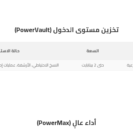
تخزين مستوى الدخول (PowerVault)
السعة
حالة الاست
حتى 2 بيتابايت
النسخ الاحتياطي، الأرشفة، عمليات إد
أداء عالٍ (PowerMax)