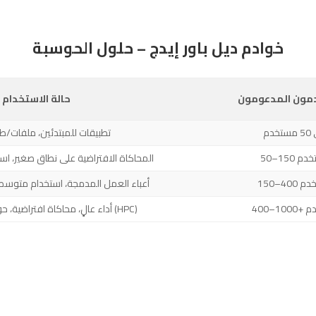
خوادم ديل باور إيدج – حلول الحوسبة
مون المدعومون
حالة الاستخدام
خدم
تطبيقات للمبتدئين، ملفات/طب
 مستخدم
المحاكاة الافتراضية على نطاق صغير، است
مستخدم
أعباء العمل المدمجة، استخدام متوسط ل
تخدم
أداء عالٍ، محاكاة افتراضية، حوسبة عالية الأداء (HPC)