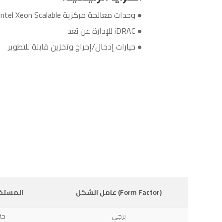
● وحدات معالجة مركزية Intel Xeon Scalable أو AMD EPYC
● iDRAC للإدارة عن بُعد
● خيارات إدخال/إخراج وتخزين قابلة للتطوير
عامل الشكل (Form Factor)
المستخ
برجي
حتى 25