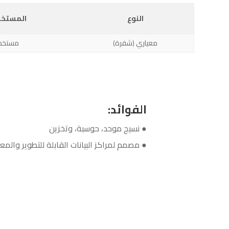
النوع
المستخد
معياري (شفرة)
500–10,000+ مس
الفوائد:
● نسيج موحد، حوسبة، وتخزين
● مصمم لمراكز البيانات القابلة للتطوير والمع