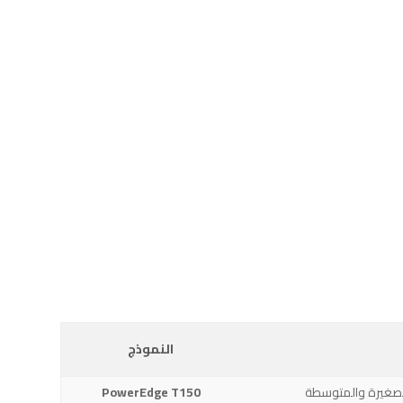
النموذج
لصغيرة والمتوسطة
PowerEdge T150