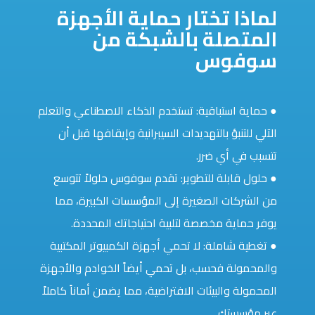
لماذا تختار حماية الأجهزة
المتصلة بالشبكة من
سوفوس
● حماية استباقية: تستخدم الذكاء الاصطناعي والتعلم
الآلي للتنبؤ بالتهديدات السيبرانية وإيقافها قبل أن
تتسبب في أي ضرر.
● حلول قابلة للتطوير: تقدم سوفوس حلولاً تتوسع
من الشركات الصغيرة إلى المؤسسات الكبيرة، مما
يوفر حماية مخصصة لتلبية احتياجاتك المحددة.
● تغطية شاملة: لا تحمي أجهزة الكمبيوتر المكتبية
والمحمولة فحسب، بل تحمي أيضاً الخوادم والأجهزة
المحمولة والبيئات الافتراضية، مما يضمن أماناً كاملاً
عبر مؤسستك.