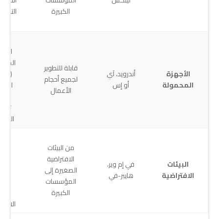
لينكس
المؤسسات
الاستغ
الكبيرة
التحكم
الجه
إدار
الأجه
المحم
قابلة للتطوير
الأجهزة
أندرويد، آي
لجميع أحجام
المحمولة
أو إس
الوص
الأعمال
الآم
تصفي
المحت
عام
من البيئات
خفي
الافتراضية
الوز
البيئات
في إم وير،
الصغيرة إلى
حماي
الافتراضية
هايبر-في
المؤسسات
البن
الكبيرة
التحت
الافتر