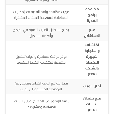
مكافحة
ميزات مكافحة برامج الفدية مع إمكانيات
برامج
الاستعادة لاستعادة الملفات المشفرة
الفدية
منع
يمنع استغلال الثغرات الأمنية في البرامج
الاستغلال
وأنظمة التشغيل
اكتشاف
واستجابة
الأجهزة
يوفر مراقبة مستمرة وأدوات تحقيق
المتصلة
متقدمة لاكتشاف النشاط المشبوه
بالشبكة
(EDR)
يحظر مواقع الويب الخطرة ويحمي من
أمان الويب
التهديدات المستندة إلى الويب
منع فقدان
يمنع الوصول غير المصرح به إلى البيانات
البيانات
الحساسة ومشاركتها
(DLP)