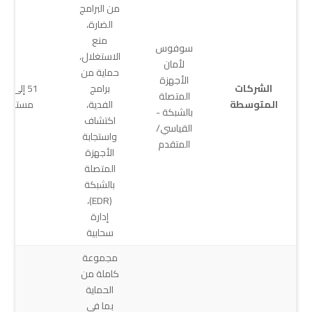
من البرامج
الضارة،
منع
سوفوس
الاستغلال،
لأمان
حماية من
الأجهزة
الشركات
برامج
51 إلى 
المتصلة
المتوسطة
الفدية،
مستخدم
بالشبكة -
اكتشاف
القياسي/
واستجابة
المتقدم
الأجهزة
المتصلة
بالشبكة
(EDR)،
إدارة
سحابية
مجموعة
كاملة من
الحماية
بما في