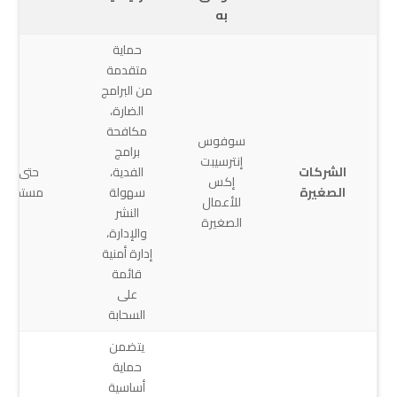
به
حماية
متقدمة
من البرامج
الضارة،
مكافحة
سوفوس
برامج
إنترسيبت
الشركات
الفدية،
حتى 50
إكس
الصغيرة
سهولة
مستخدماً
للأعمال
النشر
الصغيرة
والإدارة،
إدارة أمنية
قائمة
على
السحابة
يتضمن
حماية
أساسية