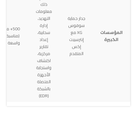
ذلك
معلومات
جدار حماية
التهديد،
سوفوس
إدارة
500+ مست
المؤسسات
XG مع
سحابية،
(مناسبة للبي
الكبيرة
إنترسيبت
إعداد
واسعة النطا
إكس
تقارير
المتقدم
مركزية،
اكتشاف
واستجابة
الأجهزة
المتصلة
بالشبكة
(EDR)