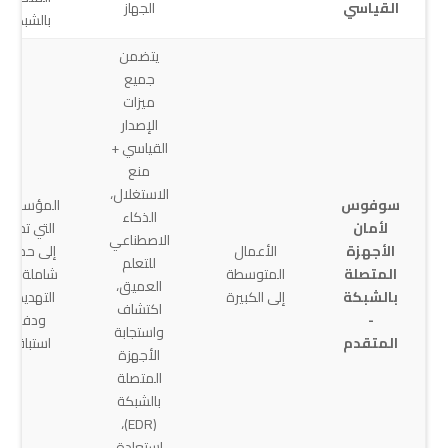
القياسي
الجهاز
بالشبكة
يتضمن
جميع
ميزات
الإصدار
القياسي +
منع
الاستغلال،
سوفوس
المؤسسات
الذكاء
لأمان
التي تحتاج
الاصطناعي
الأجهزة
الأعمال
إلى حماية
للتعلم
المتصلة
المتوسطة
شاملة من
العميق،
بالشبكة
إلى الكبيرة
التهديدات
اكتشاف
-
ودفاع
واستجابة
المتقدم
استباقي
الأجهزة
المتصلة
بالشبكة
(EDR)،
استعادة