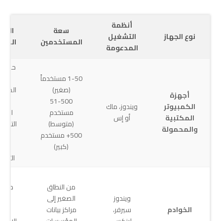
أنظمة
سعة
الميز
نوع الجهاز
التشغيل
المستخدمين
الرئي
المدعومة
حماية
1-50 مستخدماً
البرا
(صغير)
الضارة
أجهزة
51-500
الوق
الكمبيوتر
ويندوز، ماك
مستخدم
الفعل
المكتبية
أو إس
(متوسط)
التحكم
والمحمولة
500+ مستخدم
الجها
(كبير)
مراق
التطبي
حماي
من النطاق
متقد
ويندوز
الصغير إلى
للخاد
الخوادم
سيرفر،
مراكز بيانات
منع