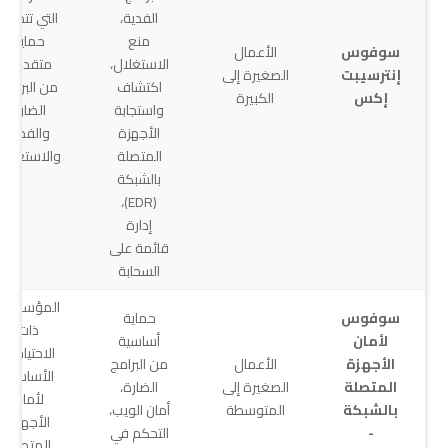
الفدية،
التي تتطلب
منع
حماية
سوفوس
الأعمال
الاستغلال،
متقدمة
إنترسيبت
الصغيرة إلى
اكتشاف
من البرامج
إكس
الكبيرة
واستجابة
الضارة
الأجهزة
والفدية
المتصلة
والاستغلال
بالشبكة
(EDR)،
إدارة
قائمة على
السحابة
المؤسسات
سوفوس
حماية
ذات
لأمان
أساسية
الاحتياجات
الأجهزة
الأعمال
من البرامج
الأساسية
المتصلة
الصغيرة إلى
الضارة،
لأمان
بالشبكة
المتوسطة
أمان الويب،
الأجهزة
-
التحكم في
المتصلة