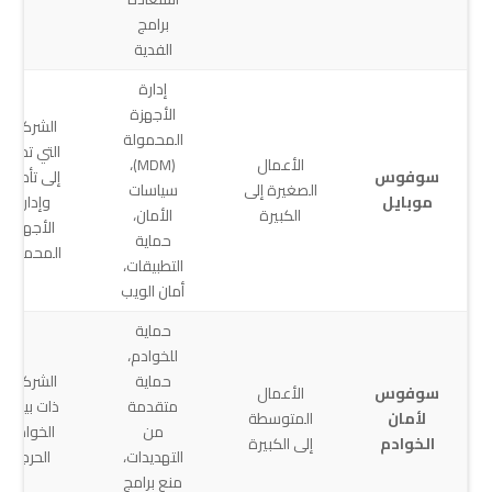
برامج
الفدية
إدارة
الأجهزة
الشركات
المحمولة
التي تحتاج
الأعمال
(MDM)،
سوفوس
إلى تأمين
الصغيرة إلى
سياسات
موبايل
وإدارة
الكبيرة
الأمان،
الأجهزة
حماية
المحمولة
التطبيقات،
أمان الويب
حماية
للخوادم،
حماية
الشركات
سوفوس
الأعمال
متقدمة
ذات بيئات
لأمان
المتوسطة
من
الخوادم
الخوادم
إلى الكبيرة
التهديدات،
الحرجة
منع برامج