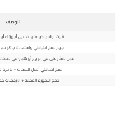
الوصف
تثبيت برنامج كومفولت على أجهزتك أو بن
جهاز نسخ احتياطي واستعادة جاهز مع 
قابل للنشر على في إم وير أو هايبر-في للمكات
نسخ احتياطي أصيل للسحابة – لا يلزم ص
دمج الأجهزة المحلية + البرمجيات ك