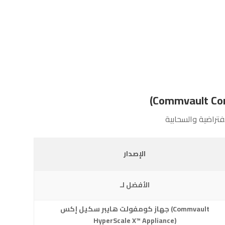
تراضية والسحابية
الإصدار
الأفضل لـ
جهاز كومفولت هايبر سكيل إكس (Commvault
HyperScale X™ Appliance)