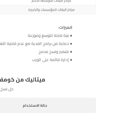
مراكز البيانات متوسطة الحجم
مراكز البيانات للمؤسسات والكبيرة
الميزات:
● بنية قابلة للتوسع وموزعة
● حماية من برامج الفدية مع عدم قابلية التغي
● تشفير ونسخ مدمج
● إدارة قائمة على الويب
ميتاليك من كومفولت (Metallic™ by Commvault) – النسخ الاحتي
حل نسخ ا
حالة الاستخدام