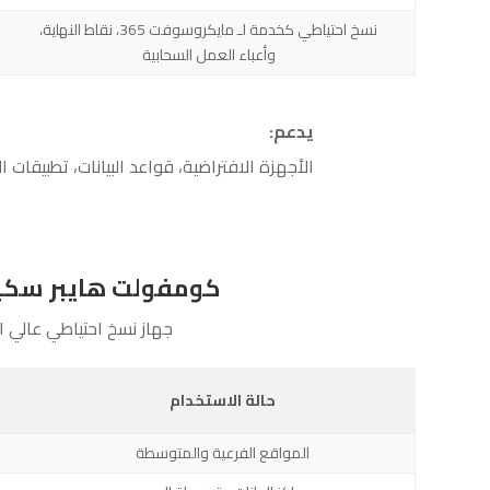
نسخ احتياطي كخدمة لـ مايكروسوفت 365، نقاط النهاية،
وأعباء العمل السحابية
يدعم:
الأجهزة الافتراضية، قواعد البيانات، تطبيقات البرمجيات كخدمة (SaaS)، نقاط النهاية، أعباء العمل 
كومفولت هايبر سكيل إكس (Commvault HyperScale X™) – 
جهاز نسخ احتياطي عالي ا
حالة الاستخدام
المواقع الفرعية والمتوسطة