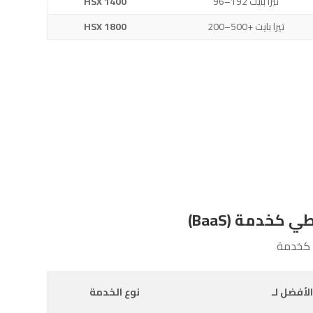
96–192 تيرا بايت
HSX 1400
200–500+ تيرا بايت
HSX 1800
ت كخدمة
الأفضل لـ
نوع الخدمة