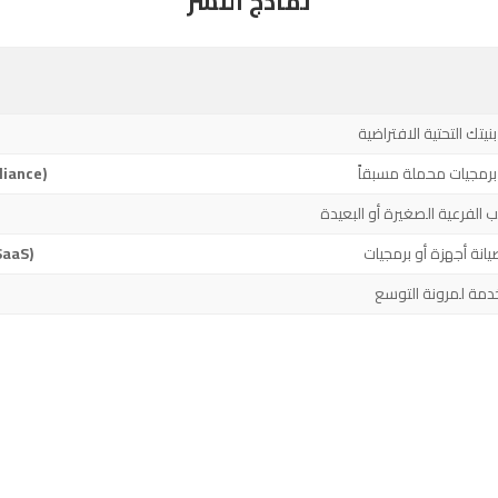
نماذج النشر
يتك التحتية الافتراضية
برمجيات محملة مسبقاً
جهاز هايبر س
ب الفرعية الصغيرة أو البعيدة
يانة أجهزة أو برمجيات
سحابة ميت
خدمة لمرونة التوسع