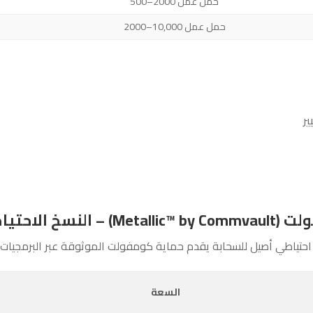
500–2000 حمل عمل
2000–10,000 حمل عمل
ير
اطي كخدمة (BaaS)
حتياطي أصيل للسحابة يقدم حماية كومفولت الموثوقة عبر البرمجيا
السعة