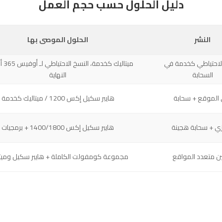
دليل الحلول حسب حجم العمل
النشر
الحلول الموصى بها
الاحتياطي كخدمة في
ميتاليك ك
السحابة
النهاية
الموقع + سحابة
هايبر سكيل إكس 1200 / ميتاليك كخدمة
ي + سحابة هجينة
هايبر سكيل إكس 1400/1800 + برمجيات
 متعدد المواقع
مجموعة كومفولت الكاملة + هايبر سكيل وميتا