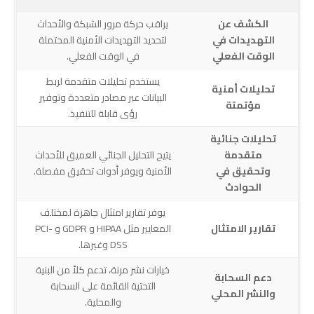
الكشف عن
يراقب حركة مرور الشبكة والأحداث
التهديدات في
لتحديد التهديدات الأمنية المحتملة
الوقت الفعلي
في الوقت الفعلي.
يستخدم تحليلات متقدمة لربط
تحليلات أمنية
البيانات عبر مصادر متعددة وتوفير
مؤتمتة
رؤى قابلة للتنفيذ.
تحليلات جنائية
متقدمة
يتيح التحليل الجنائي العميق للأحداث
وتحقيق في
الأمنية ويوفر أدوات تحقيق مفصلة.
الحوادث
يوفر تقارير امتثال جاهزة لمختلف
تقارير الامتثال
المعايير مثل HIPAA و GDPR و PCI-
DSS وغيرها.
خيارات نشر مرنة، تدعم كلاً من البنية
دعم السحابة
التحتية القائمة على السحابة
والنشر المحلي
والمحلية.