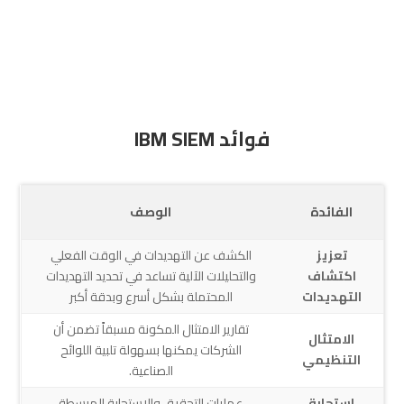
فوائد IBM SIEM
الفائدة
الوصف
تعزيز
الكشف عن التهديدات في الوقت الفعلي
اكتشاف
والتحليلات الآلية تساعد في تحديد التهديدات
التهديدات
المحتملة بشكل أسرع وبدقة أكبر
تقارير الامتثال المكونة مسبقاً تضمن أن
الامتثال
الشركات يمكنها بسهولة تلبية اللوائح
التنظيمي
الصناعية.
استجابة
عمليات التحقيق والاستجابة المبسطة