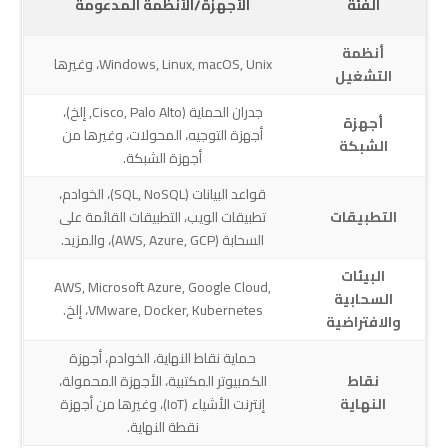
الفئة
الأجهزة/الأنظمة المدعومة
أنظمة
Windows, Linux, macOS, Unix، وغيرها
التشغيل
جدران الحماية (Cisco, Palo Alto, إلخ)،
أجهزة
أجهزة التوجيه، المحولات، وغيرها من
الشبكة
أجهزة الشبكة.
قواعد البيانات (SQL, NoSQL)، الخوادم،
التطبيقات
تطبيقات الويب، التطبيقات القائمة على
السحابة (AWS, Azure, GCP)، والمزيد.
البيئات
AWS, Microsoft Azure, Google Cloud,
السحابية
VMware, Docker, Kubernetes، إلخ.
والافتراضية
حماية نقاط النهاية، الخوادم، أجهزة
نقاط
الكمبيوتر المكتبية، الأجهزة المحمولة،
النهاية
إنترنت الأشياء (IoT)، وغيرها من أجهزة
نقطة النهاية.