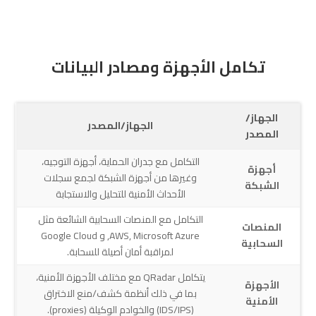
تكامل الأجهزة ومصادر البيانات
الجهاز/
الجهاز/المصدر
المصدر
التكامل مع جدران الحماية، أجهزة التوجيه،
أجهزة
وغيرها من أجهزة الشبكة لجمع سجلات
الشبكة
الأحداث الأمنية للتحليل والاستجابة
التكامل مع المنصات السحابية الشائعة مثل
المنصات
AWS, Microsoft Azure, و Google Cloud
السحابية
لمراقبة أمان أصيلة للسحابة.
يتكامل QRadar مع مختلف الأجهزة الأمنية،
الأجهزة
بما في ذلك أنظمة كشف/منع الاختراق
الأمنية
(IDS/IPS) والخوادم الوكيلة (proxies).