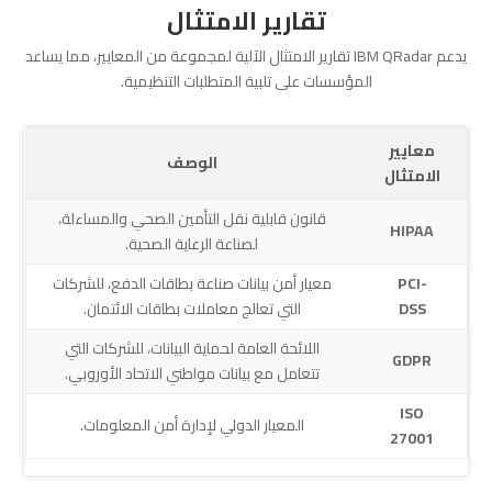
تقارير الامتثال
يدعم IBM QRadar تقارير الامتثال الآلية لمجموعة من المعايير، مما يساعد
المؤسسات على تلبية المتطلبات التنظيمية.
معايير
الوصف
الامتثال
قانون قابلية نقل التأمين الصحي والمساءلة،
HIPAA
لصناعة الرعاية الصحية.
PCI-
معيار أمن بيانات صناعة بطاقات الدفع، للشركات
DSS
التي تعالج معاملات بطاقات الائتمان.
اللائحة العامة لحماية البيانات، للشركات التي
GDPR
تتعامل مع بيانات مواطني الاتحاد الأوروبي.
ISO
المعيار الدولي لإدارة أمن المعلومات.
27001