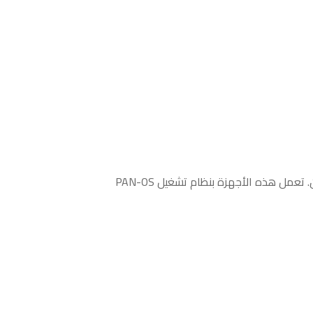
توفر جدران الحماية المادية من سلسلة PA أماناً على مستوى المؤسسات في البيئات المحلية مع رؤية وتحكم عميقين. تعمل هذه الأجهزة بنظام تشغيل PAN-OS