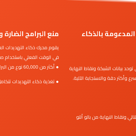
المدعومة بالذكاء
منع البرامج الضارة وا
يقوم محرك ذكاء التهديدات العا
في الوقت الفعلي باستخدام صند
● أكثر من 60,000 نوع من البرامج الضارة يتم تحديدها يومياً
وحد بيانات الشبكة ونقاط النهاية
 وأكثر دقة والاستجابة الآلية.
● تغذية ذكاء التهديدات تتكامل 
الي ونقاط النهاية من بالو ألتو