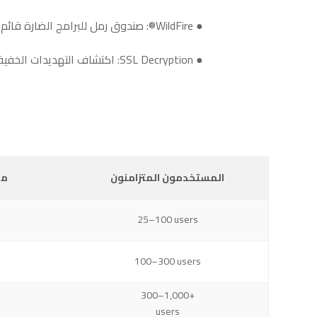
● WildFire®: صندوق رمل للبرامج الضارة قائم على السحابة وتحليل تهديدات اليوم الصفري.
● SSL Decryption: اكتشاف التهديدات الخفية في حركة المرور المشفرة.
المستخدمون المتزامنون
مع
25–100 users
100–300 users
300–1,000+
users