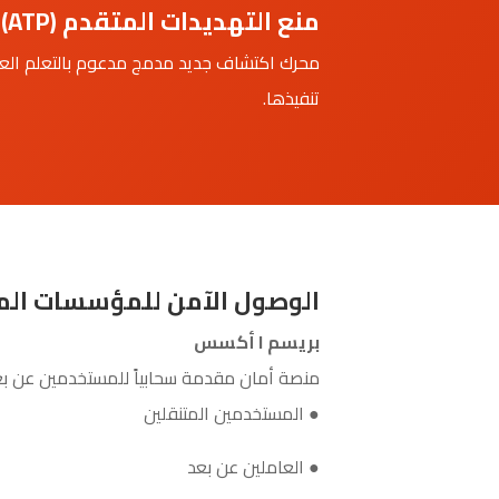
منع التهديدات المتقدم (ATP)
محرك اكتشاف جديد مدمج مدعوم بالتعلم العمي
تنفيذها.
الوصول الآمن للمؤسسات الم
بريسم ا أكسس
منصة أمان مقدمة سحابياً للمستخدمين عن بع
● المستخدمين المتنقلين
● العاملين عن بعد