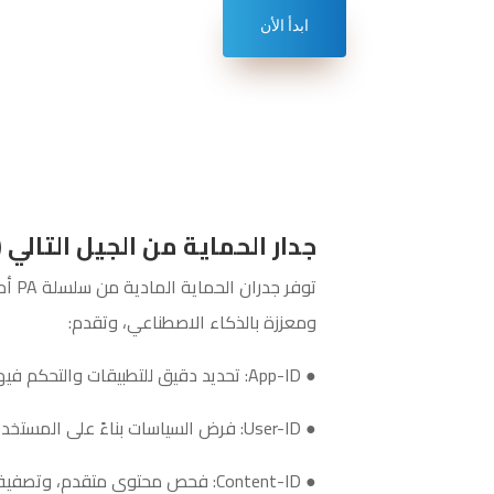
ابدأ الأن
جدار الحماية من الجيل التالي (NGFW) – أجهزة سلسلة PA
ومعززة بالذكاء الاصطناعي، وتقدم:
● App-ID: تحديد دقيق للتطبيقات والتحكم فيها.
● User-ID: فرض السياسات بناءً على المستخدمين والمجموعات، وليس فقط عناوين IP.
● Content-ID: فحص محتوى متقدم، وتصفية عناوين URL، ومنع فقدان البيانات.