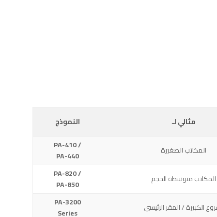
مثالي لـ
النموذج
PA-410 /
المكاتب الصغيرة
PA-440
PA-820 /
المكاتب متوسطة الحجم
PA-850
PA-3200
روع الكبيرة / المقر الرئيسي
Series